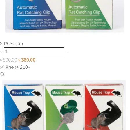
2 PCSTrap
−
+
৳
500.00
৳
380.00
✅ ডিসকাউন্ট 210৳