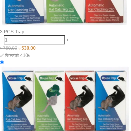
3 PCS Trap
−
+
৳
750.00
৳
530.00
✅ ডিসকাউন্ট 410৳