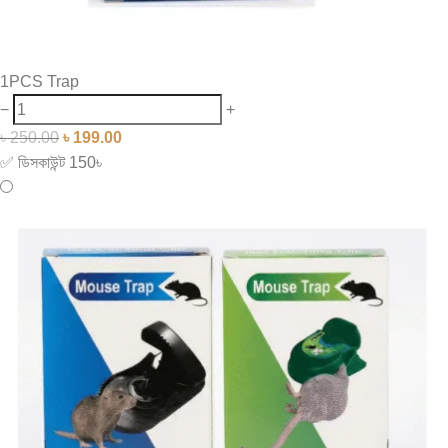
1PCS Trap
−
+
৳
250.00
৳
199.00
✅ ডিসকাউন্ট 150৳