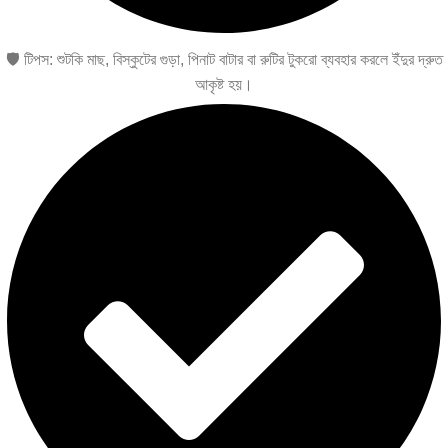
🛡️ টিপস: শুটকি মাছ, বিস্কুটের গুড়া, পিনাট বাটার বা রুটির টুকরো ব্যবহার করলে ইঁদুর দ্রুত
আকৃষ্ট হয়।