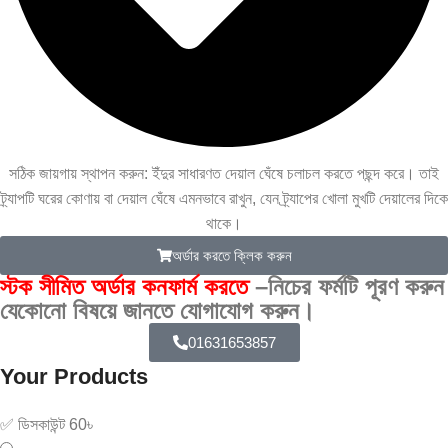
সঠিক জায়গায় স্থাপন করুন: ইঁদুর সাধারণত দেয়াল ঘেঁষে চলাচল করতে পছন্দ করে। তাই
ট্র্যাপটি ঘরের কোণায় বা দেয়াল ঘেঁষে এমনভাবে রাখুন, যেন ট্র্যাপের খোলা মুখটি দেয়ালের দিকে
থাকে।
অর্ডার করতে ক্লিক করুন
স্টক সীমিত অর্ডার কনফার্ম করতে
–নিচের ফর্মটি পূরণ করুন
যেকোনো বিষয়ে জানতে যোগাযোগ করুন।
01631653857
Your Products
✅ ডিসকাউন্ট 60৳