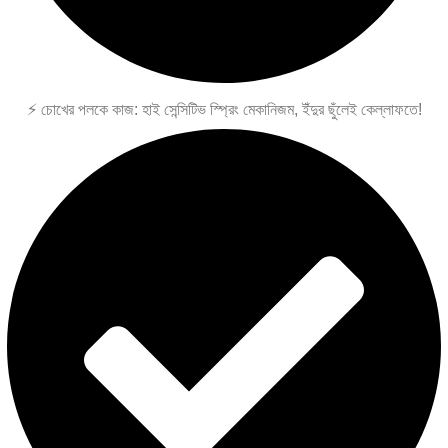
⚡ চোখের পলকে কাজ: হাই সেন্সিটিভ স্প্রিং মেকানিজম, ইঁদুর ছুঁলেই কেল্লাফতে!