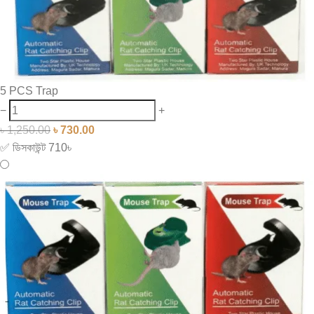
5 PCS Trap
−
+
৳
1,250.00
৳
730.00
✅ ডিসকাউন্ট 710৳