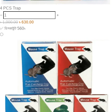
4 PCS Trap
−
+
৳
1,000.00
৳
630.00
✅ ডিসকাউন্ট 560৳