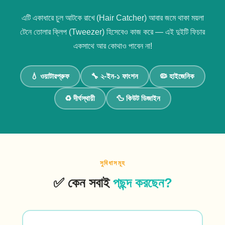
এটি একাধারে চুল আটকে রাখে (Hair Catcher) আবার জমে থাকা ময়লা
টেনে তোলার ক্লিপ (Tweezer) হিসেবেও কাজ করে — এই দুইটি ফিচার
একসাথে আর কোথাও পাবেন না!
💧 ওয়াটারপ্রুফ
🔧 ২-ইন-১ ফাংশন
🦠 হাইজেনিক
♻️ দীর্ঘস্থায়ী
🦆 কিউট ডিজাইন
সুবিধাসমূহ
✅ কেন সবাই
পছন্দ করছেন?