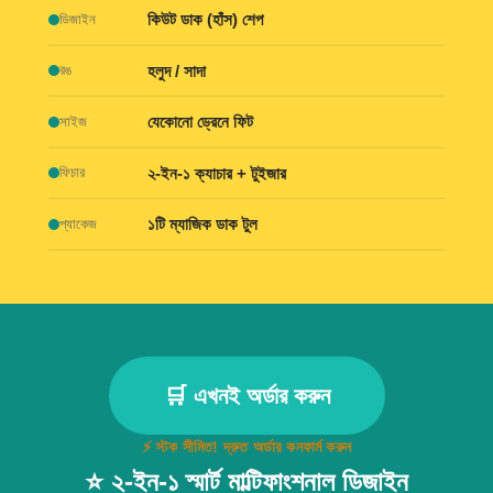
কিউট ডাক (হাঁস) শেপ
ডিজাইন
হলুদ / সাদা
রঙ
যেকোনো ড্রেনে ফিট
সাইজ
২-ইন-১ ক্যাচার + টুইজার
ফিচার
১টি ম্যাজিক ডাক টুল
প্যাকেজ
🛒 এখনই অর্ডার করুন
⚡ স্টক সীমিত! দ্রুত অর্ডার কনফার্ম করুন
⭐ ২-ইন-১ স্মার্ট মাল্টিফাংশনাল ডিজাইন