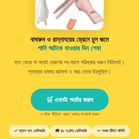
বাথরুম ও রান্নাঘরের ড্রেনে চুল জমে
পানি আটকে যাওয়ার দিন শেষ!
হাত নোংরা না করেই ড্রেনের সব ময়লা পরিষ্কার করুন নিমিষেই।
প্লাম্বার ডাকার ঝামেলা ও খরচ থেকে চিরমুক্তি।
🛒 এখনই অর্ডার করুন
⚡ স্টক সীমিত! দ্রুত অর্ডার কনফার্ম করুন
✅ ক্যাশ অন ডেলিভারি
🚚 ৪৮ ঘণ্টায় ডেলিভারি
↩️ সহজ রিটার্ন পলিসি