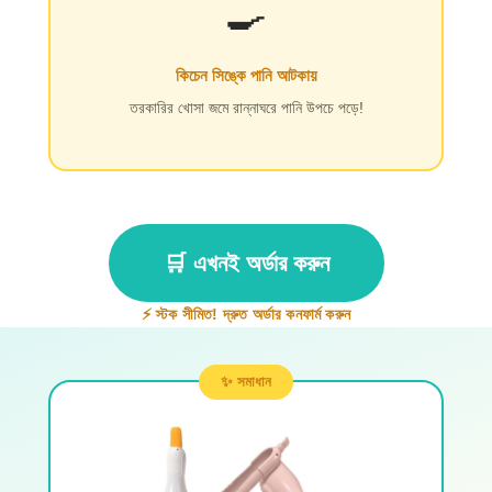
🍳
কিচেন সিঙ্কে পানি আটকায়
তরকারির খোসা জমে রান্নাঘরে পানি উপচে পড়ে!
🛒 এখনই অর্ডার করুন
⚡ স্টক সীমিত! দ্রুত অর্ডার কনফার্ম করুন