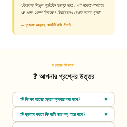
"কিচেনের সিঙ্কে প্রতিদিন সমস্যা হতো। এই ডাকটা লাগানোর
পর থেকে একদম ক্লিয়ার। ডিজাইনটাও দেখতে অনেক সুন্দর!"
— সুমাইয়া আক্তার, কর্মজীবী নারী, সিলেট
সচরাচর জিজ্ঞাসা
❓ আপনার প্রশ্নের উত্তর
▼
এটি কি সব ধরনের ড্রেনে ব্যবহার করা যাবে?
হ্যাঁ, স্ট্যান্ডার্ড সাইজের যেকোনো বাথরুমের ড্রেন, বেসিন বা
▼
এটি ব্যবহার করলে কি পানি নামা বন্ধ হয়ে যাবে?
রান্নাঘরের সিঙ্কে ব্যবহার করা যায়।