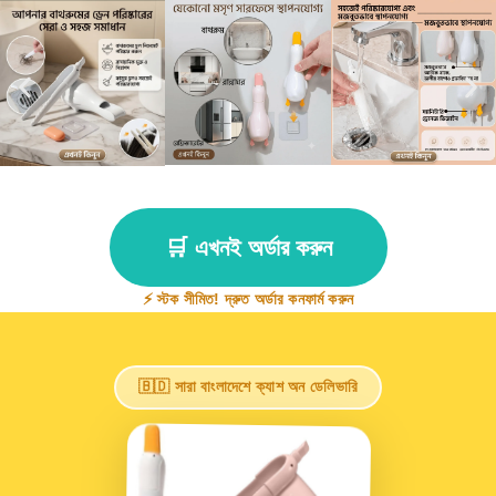
🛒 এখনই অর্ডার করুন
⚡ স্টক সীমিত! দ্রুত অর্ডার কনফার্ম করুন
🇧🇩 সারা বাংলাদেশে ক্যাশ অন ডেলিভারি