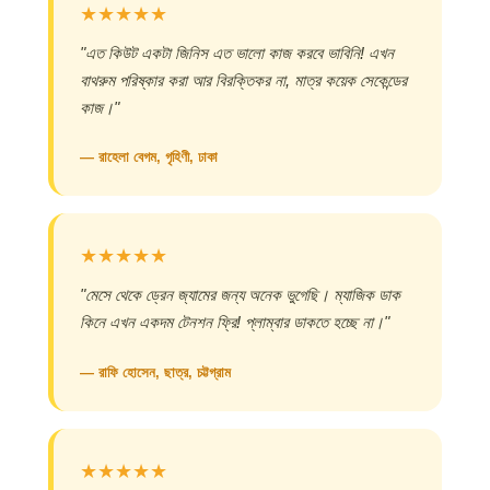
★★★★★
"এত কিউট একটা জিনিস এত ভালো কাজ করবে ভাবিনি! এখন
বাথরুম পরিষ্কার করা আর বিরক্তিকর না, মাত্র কয়েক সেকেন্ডের
কাজ।"
— রাহেলা বেগম, গৃহিণী, ঢাকা
★★★★★
"মেসে থেকে ড্রেন জ্যামের জন্য অনেক ভুগেছি। ম্যাজিক ডাক
কিনে এখন একদম টেনশন ফ্রি! প্লাম্বার ডাকতে হচ্ছে না।"
— রাফি হোসেন, ছাত্র, চট্টগ্রাম
★★★★★